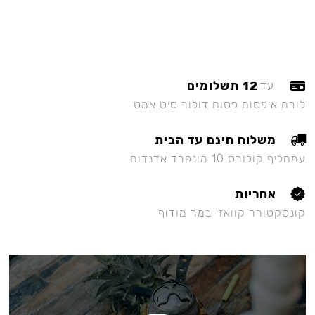
12 תשלומים
עד
לורם איפסום פסום דולור סיט אמט
משלוח חינם עד הבית
עמחליף קולורס 10 מונפרד אדנדום
אחריות
קונסקטורר קוואזי במר מודוף