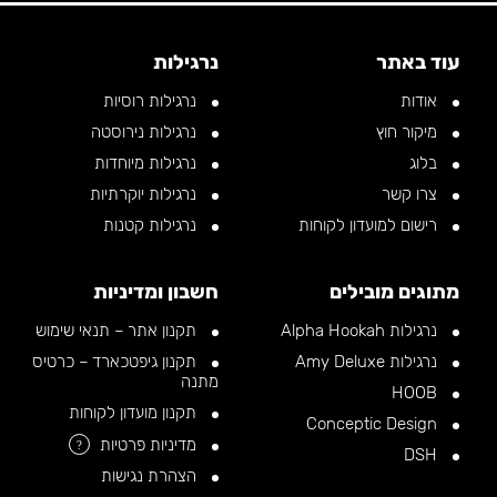
עוד באתר
נרגילות
אודות
נרגילות רוסיות
מיקור חוץ
נרגילות נירוסטה
בלוג
נרגילות מיוחדות
צרו קשר
נרגילות יוקרתיות
רישום למועדון לקוחות
נרגילות קטנות
מתוגים מובילים
חשבון ומדיניות
נרגילות Alpha Hookah
תקנון אתר – תנאי שימוש
נרגילות Amy Deluxe
תקנון גיפטכארד – כרטיס
מתנה
HOOB
תקנון מועדון לקוחות
Conceptic Design
מדיניות פרטיות
?
DSH
הצהרת נגישות