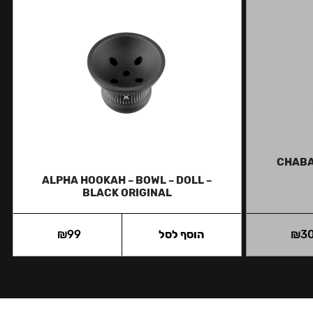
CHABA
ALPHA HOOKAH – BOWL – DOLL –
BLACK ORIGINAL
3
₪
הוסף לסל
99
₪