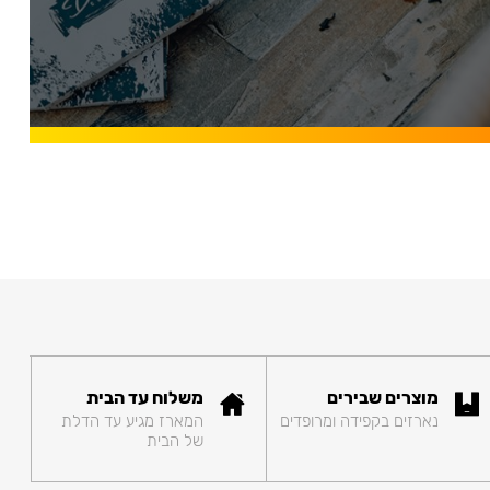
מוצרים שבירים
משלוח עד הבית
נארזים בקפידה ומרופדים
המארז מגיע עד הדלת
של הבית