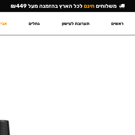
משלוחים
חינם
לכל הארץ בהזמנה מעל ₪449
ראשים
תערובת לעישון
גחלים
אביז