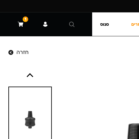
1
רים
סנוס
חזרה