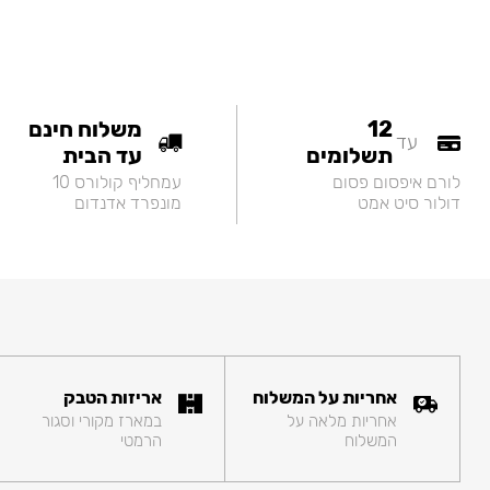
12
משלוח חינם
עד
תשלומים
עד הבית
לורם איפסום פסום
עמחליף קולורס 10
דולור סיט אמט
מונפרד אדנדום
אחריות על המשלוח
אריזות הטבק
אחריות מלאה על
במארז מקורי וסגור
המשלוח
הרמטי