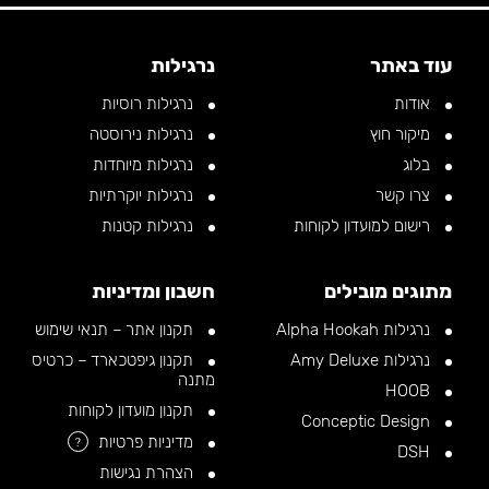
עוד באתר
נרגילות
אודות
נרגילות רוסיות
מיקור חוץ
נרגילות נירוסטה
בלוג
נרגילות מיוחדות
צרו קשר
נרגילות יוקרתיות
רישום למועדון לקוחות
נרגילות קטנות
מתוגים מובילים
חשבון ומדיניות
נרגילות Alpha Hookah
תקנון אתר – תנאי שימוש
נרגילות Amy Deluxe
תקנון גיפטכארד – כרטיס
מתנה
HOOB
תקנון מועדון לקוחות
Conceptic Design
מדיניות פרטיות
?
DSH
הצהרת נגישות