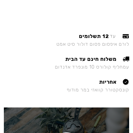
12 תשלומים
עד
לורם איפסום פסום דולור סיט אמט
משלוח חינם עד הבית
עמחליף קולורס 10 מונפרד אדנדום
אחריות
קונסקטורר קוואזי במר מודוף