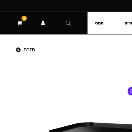
1
רים
סנוס
חזרה