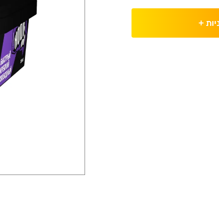
יות
+