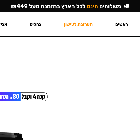
משלוחים
חינם
לכל הארץ בהזמנה מעל ₪449
ראשים
תערובת לעישון
גחלים
אביז