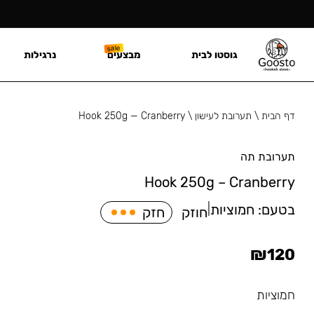
גוסטו לבית
מבצעים
נרגילות
דף הבית
\
תערובת לעישון
\
Hook 250g — Cranberry
תערובת תה
Hook 250g – Cranberry
בטעם:
חמוציות
|
חוזק
חזק
₪
120
חמוציות