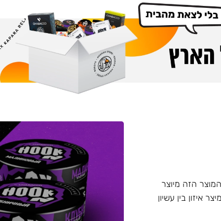
דש מבית Chabacco - תערובת ללא עלי טבק Hook. המוצר הזה מיוצר
טין, מיצר איזון בין עשיון