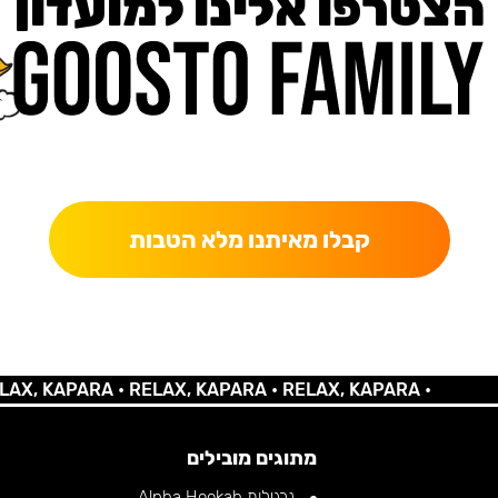
הצטרפו אלינו למועדון
כאן מקבלים יותר — הטבות, עדכונים והפתעות בלעדיות.
קבלו מאיתנו מלא הטבות
 KAPARA •
RELAX, KAPARA •
RELAX, KAPARA •
מתוגים מובילים
נרגילות Alpha Hookah