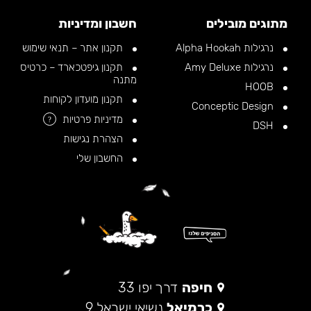
מתוגים מובילים
חשבון ומדיניות
נרגילות Alpha Hookah
תקנון אתר – תנאי שימוש
נרגילות Amy Deluxe
תקנון גיפטכארד – כרטיס
מתנה
HOOB
תקנון מועדון לקוחות
Conceptic Design
מדיניות פרטיות
?
DSH
הצהרת נגישות
החשבון שלי
חיפה
דרך יפו 33
כרמיאל
נשיאי ישראל 9