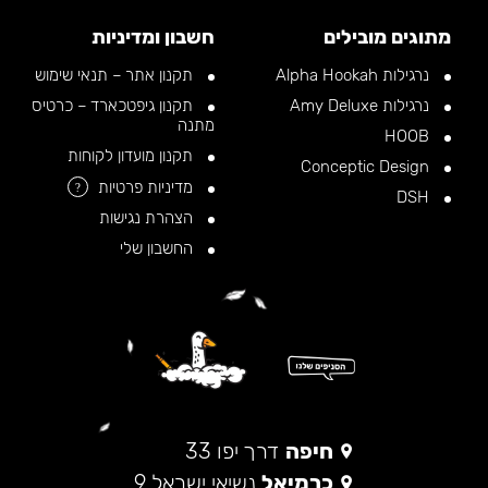
מתוגים מובילים
חשבון ומדיניות
נרגילות Alpha Hookah
תקנון אתר – תנאי שימוש
נרגילות Amy Deluxe
תקנון גיפטכארד – כרטיס
מתנה
HOOB
תקנון מועדון לקוחות
Conceptic Design
מדיניות פרטיות
?
DSH
הצהרת נגישות
החשבון שלי
חיפה
דרך יפו 33
כרמיאל
נשיאי ישראל 9