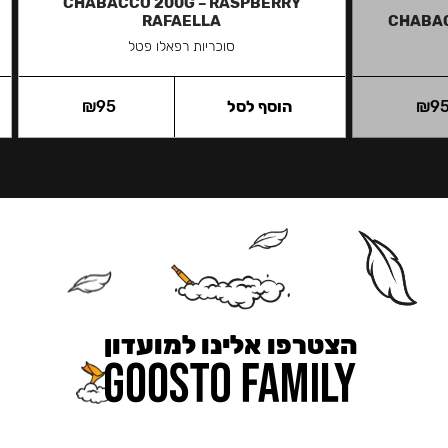
CHABACCO 200G – RASPBERRY
RAFAELLA
CHABAC
סוכריות רפאלו פטל
9
₪
הוסף לסל
95
₪
הצטרפו אלינו למועדון
כאן מקבלים יותר — הטבות, עדכונים והפתעות בלעדיות.