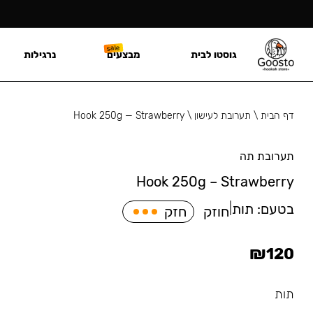
גוסטו לבית
מבצעים
נרגילות
דף הבית
\
תערובת לעישון
\
Hook 250g — Strawberry
תערובת תה
Hook 250g – Strawberry
בטעם:
תות
|
חוזק
חזק
₪
120
תות