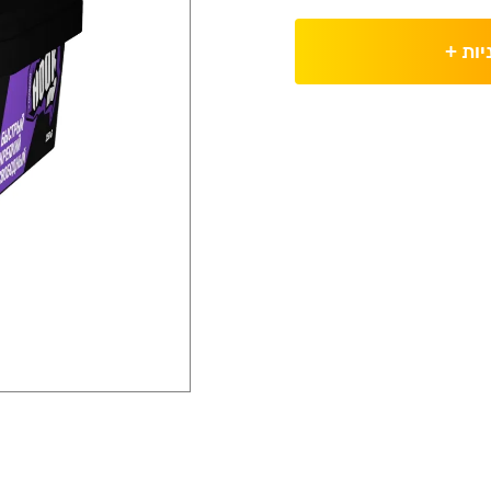
יות
+