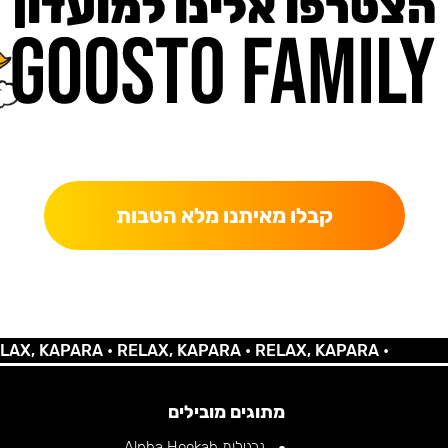
הצטרפו אלינו למועדון
כאן מקבלים יותר — הטבות, עדכונים והפתעות בלעדיות.
קבלו מאיתנו מלא הטבות
 KAPARA •
RELAX, KAPARA •
RELAX, KAPARA •
מתוגים מובילים
נרגילות Alpha Hookah