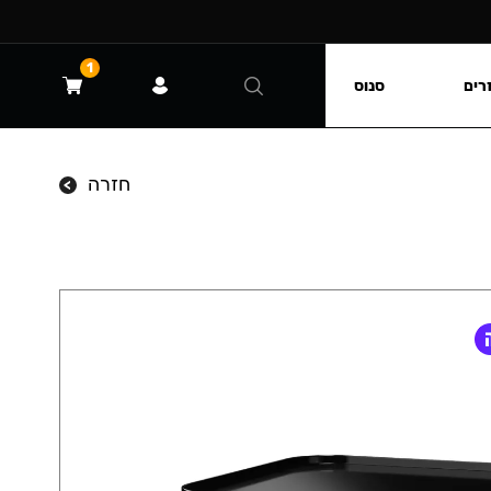
1
רים
סנוס
חזרה