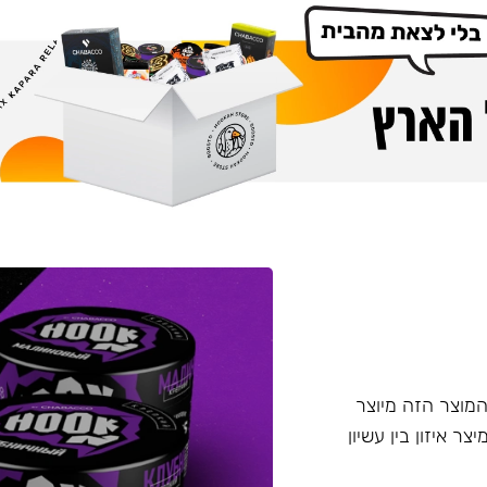
דש מבית Chabacco - תערובת ללא עלי טבק Hook. המוצר הזה מיוצר
טין, מיצר איזון בין עשיון