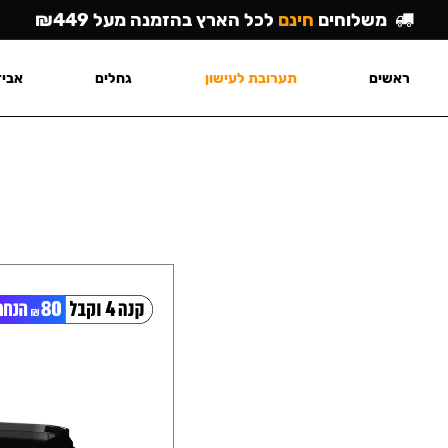
משלוחים
חינם
לכל הארץ בהזמנה מעל ₪449
ראשים
תערובת לעישון
גחלים
אביז