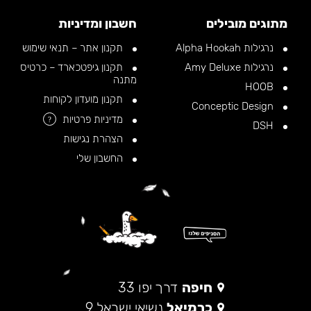
מתוגים מובילים
חשבון ומדיניות
נרגילות Alpha Hookah
תקנון אתר – תנאי שימוש
נרגילות Amy Deluxe
תקנון גיפטכארד – כרטיס
מתנה
HOOB
תקנון מועדון לקוחות
Conceptic Design
מדיניות פרטיות
?
DSH
הצהרת נגישות
החשבון שלי
חיפה
דרך יפו 33
כרמיאל
נשיאי ישראל 9