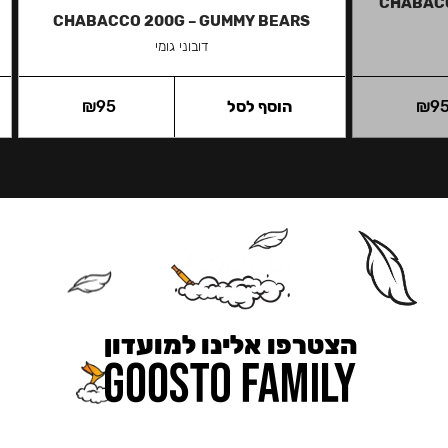
CHABACC
CHABACCO 200G – GUMMY BEARS
דובוני גומי
9
₪
הוסף לסל
95
₪
הצטרפו אלינו למועדון
כאן מקבלים יותר — הטבות, עדכונים והפתעות בלעדיות.