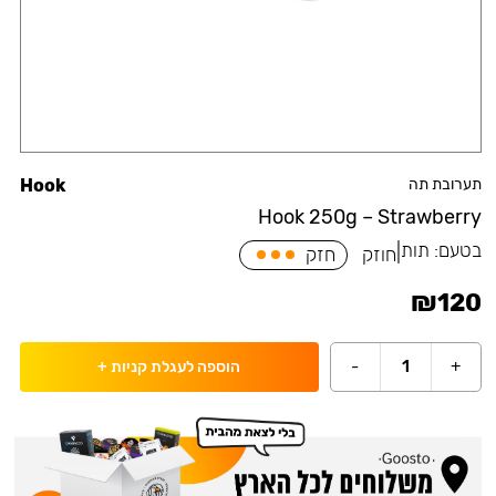
תערובת תה
Hook
Hook 250g – Strawberry
בטעם:
תות
|
חוזק
חזק
₪
120
-
1
+
הוספה לעגלת קניות
+