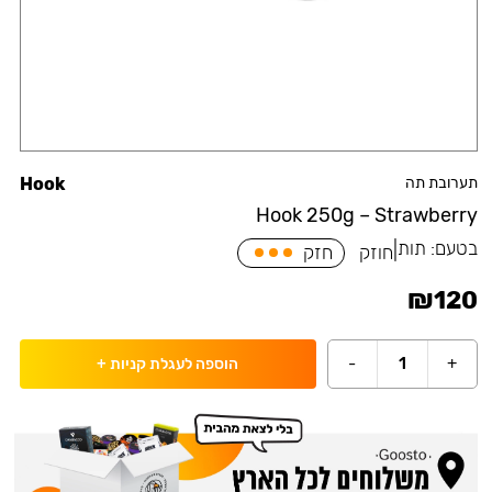
תערובת תה
Hook
Hook 250g – Strawberry
בטעם:
תות
|
חוזק
חזק
₪
120
-
1
+
הוספה לעגלת קניות
+