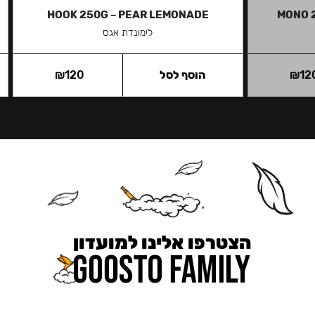
HOOK 250G – PEAR LEMONADE
MONO 
לימונדת אגס
12
₪
הוסף לסל
120
₪
הצטרפו אלינו למועדון
כאן מקבלים יותר — הטבות, עדכונים והפתעות בלעדיות.