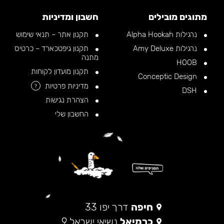
מתוגים מובילים
חשבון ומדיניות
נרגילות Alpha Hookah
תקנון אתר – תנאי שימוש
נרגילות Amy Deluxe
תקנון גיפטכארד – כרטיס
מתנה
HOOB
תקנון מועדון לקוחות
Conceptic Design
מדיניות פרטיות
?
DSH
הצהרת נגישות
החשבון שלי
חיפה
דרך יפו 33
כרמיאל
נשיאי ישראל 9