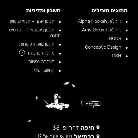
מתוגים מובילים
חשבון ומדיניות
נרגילות Alpha Hookah
תקנון אתר – תנאי שימוש
נרגילות Amy Deluxe
תקנון גיפטכארד – כרטיס
מתנה
HOOB
תקנון מועדון לקוחות
Conceptic Design
מדיניות פרטיות
?
DSH
הצהרת נגישות
החשבון שלי
חיפה
דרך יפו 33
כרמיאל
נשיאי ישראל 9