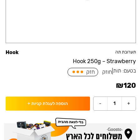
תערובת תה
Hook
Hook 250g – Strawberry
בטעם:
תות
|
חוזק
חזק
₪
120
-
1
+
הוספה לעגלת קניות
+