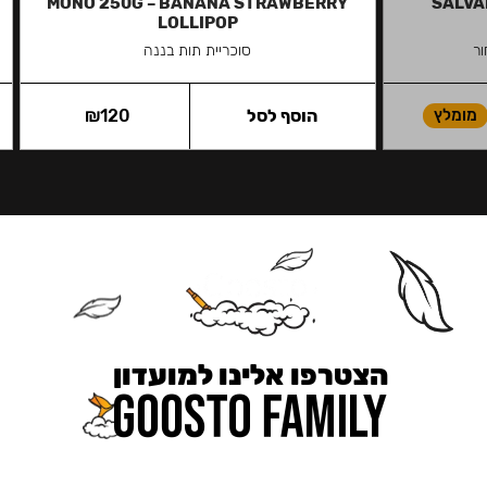
MONO 250G – BANANA STRAWBERRY
SALVAD
LOLLIPOP
ר
סוכריית תות בננה
מומלץ
הוסף לסל
120
₪
הצטרפו אלינו למועדון
כאן מקבלים יותר — הטבות, עדכונים והפתעות בלעדיות.