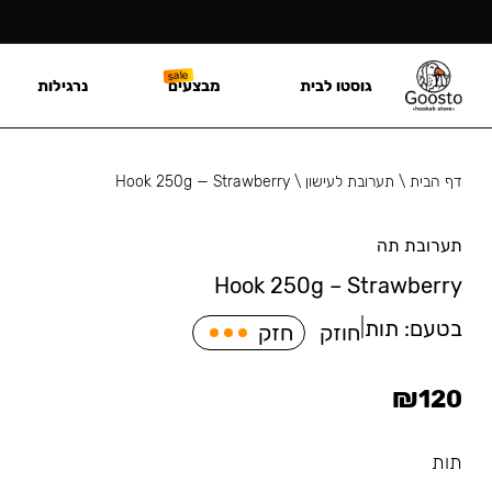
גוסטו לבית
מבצעים
נרגילות
דף הבית
\
תערובת לעישון
\
Hook 250g — Strawberry
תערובת תה
Hook 250g – Strawberry
בטעם:
תות
|
חוזק
חזק
₪
120
תות