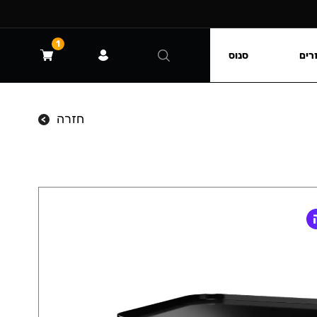
1
רים
סנוס
חזרה