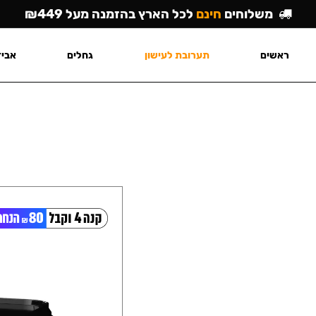
משלוחים
חינם
לכל הארץ בהזמנה מעל ₪449
ראשים
תערובת לעישון
גחלים
אביז