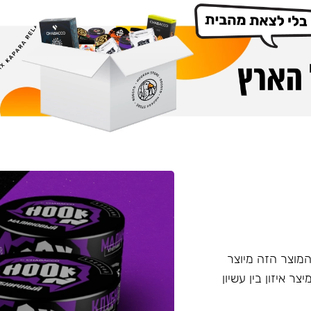
דש מבית Chabacco - תערובת ללא עלי טבק Hook. המוצר הזה מיוצר
טין, מיצר איזון בין עשיון