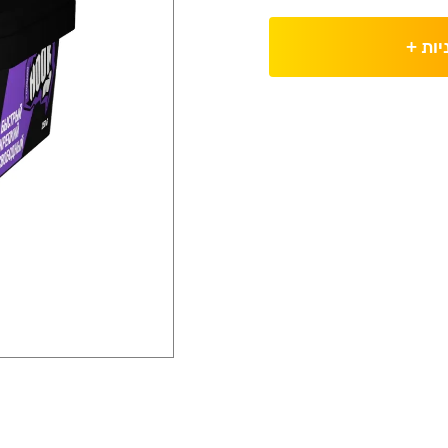
יות
+