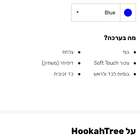
Blue
מה בערכה?
גוף
צלחת
צינור Soft Touch
דיפיוזר (משתיק)
גומיות לכד ולראש
כד זכוכית
על HookahTree