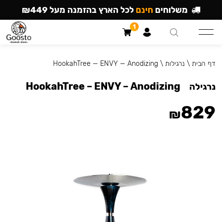
משלוחים
חינם
לכל הארץ בהזמנה מעל ₪449
1
דף הבית
\
נרגילות
\
HookahTree — ENVY — Anodizing
HookahTree – ENVY – Anodizing
נרגילה
829
₪