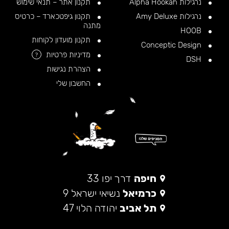
נרגילות Alpha Hookah
תקנון אתר – תנאי שימוש
נרגילות Amy Deluxe
תקנון גיפטכארד – כרטיס
מתנה
HOOB
תקנון מועדון לקוחות
Conceptic Design
מדיניות פרטיות
?
DSH
הצהרת נגישות
החשבון שלי
חיפה
דרך יפו 33
כרמיאל
נשיאי ישראל 9
תל אביב
יהודה הלוי 47