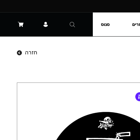
רים
סנוס
חזרה