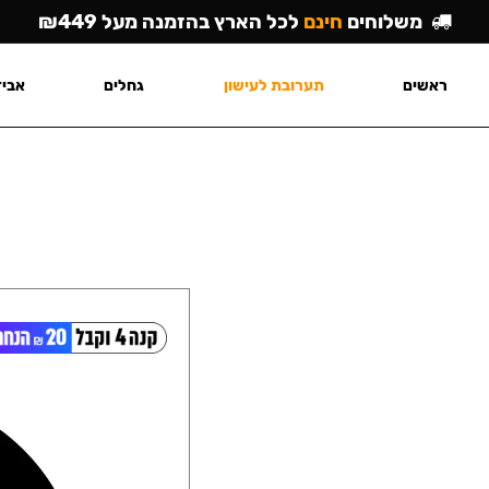
משלוחים
חינם
לכל הארץ בהזמנה מעל ₪449
ראשים
תערובת לעישון
גחלים
אביז