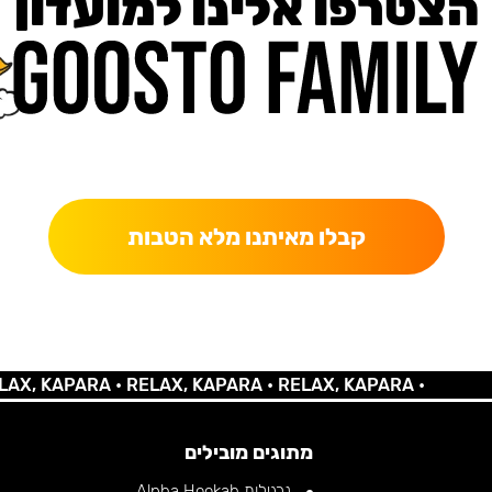
הצטרפו אלינו למועדון
כאן מקבלים יותר — הטבות, עדכונים והפתעות בלעדיות.
קבלו מאיתנו מלא הטבות
 KAPARA •
RELAX, KAPARA •
RELAX, KAPARA •
מתוגים מובילים
נרגילות Alpha Hookah