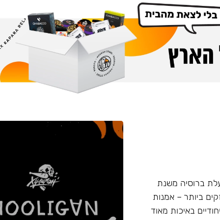
 החדש נעשה על ידי חברת Nuahule הפועלת ברוסיה משנת
המקצוע החזקים ביותר – אמנות
חודיים באיכות מאוד