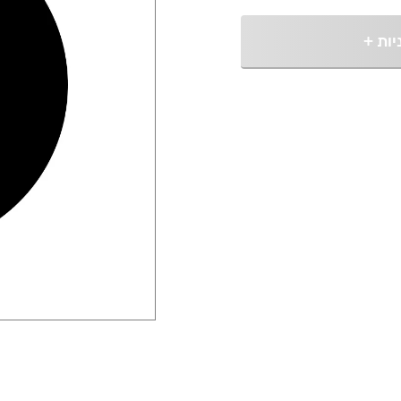
יות
+