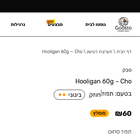
גוסטו לבית
מבצעים
נרגילות
דף הבית
\
תערובת לעישון
\
Hooligan 60g — Cho
טבק
Hooligan 60g – Cho
בטעם:
תפוז
|
חוזק
בינוני
₪
60
מומלץ
תפוז סחוט