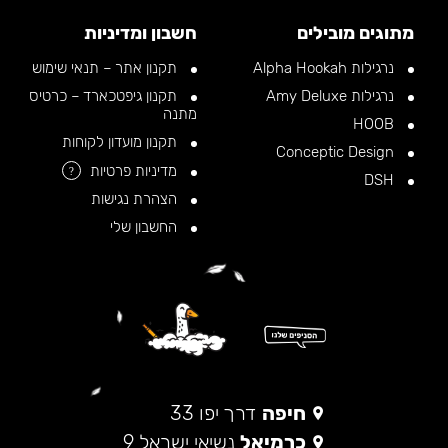
מתוגים מובילים
חשבון ומדיניות
נרגילות Alpha Hookah
תקנון אתר – תנאי שימוש
נרגילות Amy Deluxe
תקנון גיפטכארד – כרטיס
מתנה
HOOB
תקנון מועדון לקוחות
Conceptic Design
מדיניות פרטיות
?
DSH
הצהרת נגישות
החשבון שלי
חיפה
דרך יפו 33
כרמיאל
נשיאי ישראל 9