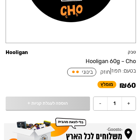
טבק
Hooligan
Hooligan 60g – Cho
בטעם:
תפוז
|
חוזק
בינוני
₪
60
מומלץ
הוספה לעגלת קניות
+
-
1
+