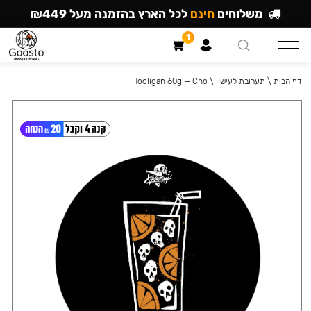
משלוחים
חינם
לכל הארץ בהזמנה מעל ₪449
1
דף הבית
\
תערובת לעישון
\
Hooligan 60g — Cho