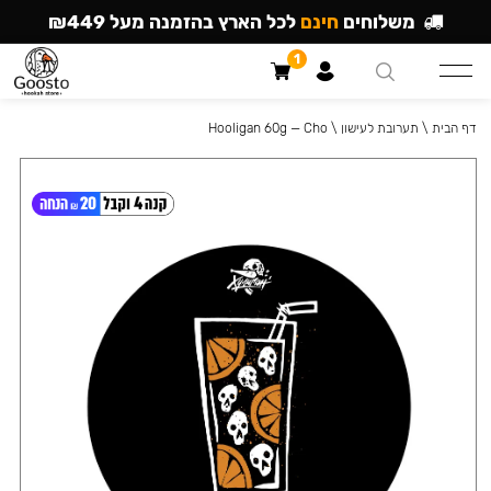
משלוחים
חינם
לכל הארץ בהזמנה מעל ₪449
1
דף הבית
\
תערובת לעישון
\
Hooligan 60g — Cho