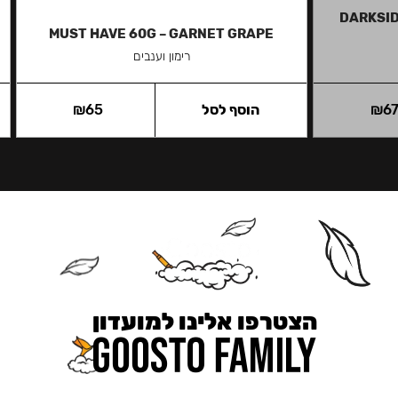
DARKSID
MUST HAVE 60G – GARNET GRAPE
רימון וענבים
6
₪
הוסף לסל
65
₪
הצטרפו אלינו למועדון
כאן מקבלים יותר — הטבות, עדכונים והפתעות בלעדיות.