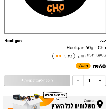
טבק
Hooligan
Hooligan 60g – Cho
בטעם:
תפוז
|
חוזק
בינוני
₪
60
מומלץ
הוספה לעגלת קניות
+
-
1
+