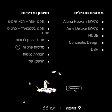
מתוגים מובילים
חשבון ומדיניות
נרגילות Alpha Hookah
תקנון אתר – תנאי שימוש
נרגילות Amy Deluxe
תקנון גיפטכארד – כרטיס
מתנה
HOOB
תקנון מועדון לקוחות
Conceptic Design
מדיניות פרטיות
?
DSH
הצהרת נגישות
החשבון שלי
חיפה
דרך יפו 33