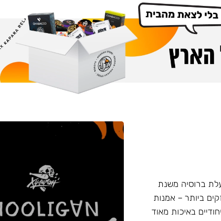
 החדש נעשה על ידי חברת Nuahule הפועלת ברוסיה משנת
המקצוע החזקים ביותר – אמנות
חודיים באיכות מאוד