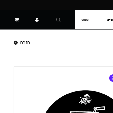
רים
סנוס
חזרה