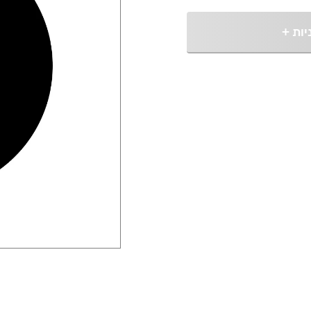
יות
+