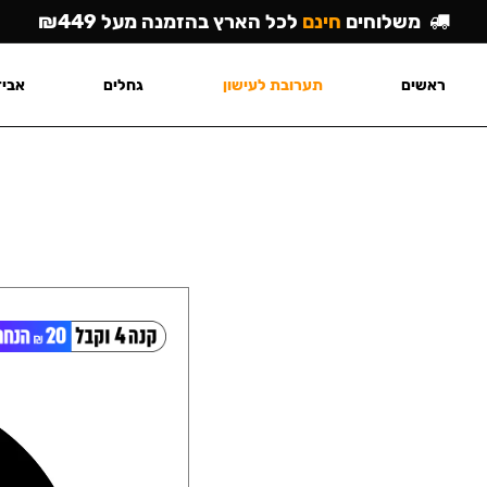
משלוחים
חינם
לכל הארץ בהזמנה מעל ₪449
ראשים
תערובת לעישון
גחלים
אביז