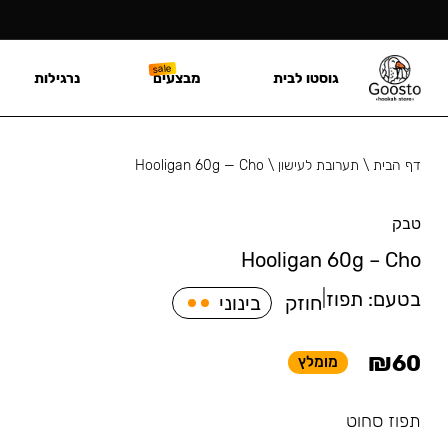
גוסטו לבית
מבצעים
נרגילות
דף הבית
\
תערובת לעישון
\
Hooligan 60g — Cho
טבק
Hooligan 60g – Cho
בטעם:
תפוז
|
חוזק
בינוני
₪
60
מומלץ
תפוז סחוט