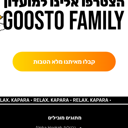
הצטרפו אלינו למועדון
כאן מקבלים יותר — הטבות, עדכונים והפתעות בלעדיות.
קבלו מאיתנו מלא הטבות
 KAPARA •
RELAX, KAPARA •
RELAX, KAPARA •
מתוגים מובילים
נרגילות Alpha Hookah