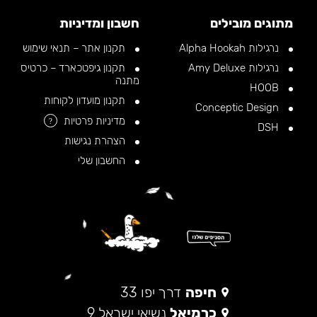
מתוגים מובילים
חשבון ומדיניות
נרגילות Alpha Hookah
תקנון אתר – תנאי שימוש
נרגילות Amy Deluxe
תקנון גיפטכארד – כרטיס
מתנה
HOOB
תקנון מועדון לקוחות
Conceptic Design
מדיניות פרטיות
?
DSH
הצהרת נגישות
החשבון שלי
חיפה
דרך יפו 33
כרמיאל
נשיאי ישראל 9