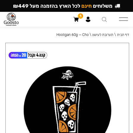
משלוחים
חינם
לכל הארץ בהזמנה מעל ₪449
1
דף הבית
\
תערובת לעישון
\
Hooligan 60g — Cho