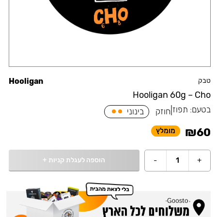
טבק
Hooligan
Hooligan 60g – Cho
בטעם:
תפוז
|
חוזק
בינוני
₪
60
מומלץ
הוספה לעגלת קניות
+
-
1
+