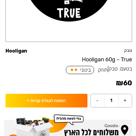
טבק
Hooligan
Hooligan 60g – True
בטעם:
טבק
|
חוזק
בינוני
₪
60
-
1
+
הוספה לעגלת קניות
+