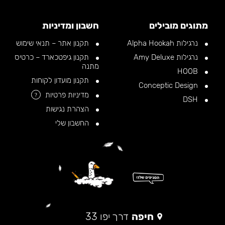
מתוגים מובילים
חשבון ומדיניות
נרגילות Alpha Hookah
תקנון אתר – תנאי שימוש
נרגילות Amy Deluxe
תקנון גיפטכארד – כרטיס
מתנה
HOOB
תקנון מועדון לקוחות
Conceptic Design
מדיניות פרטיות
?
DSH
הצהרת נגישות
החשבון שלי
חיפה
דרך יפו 33