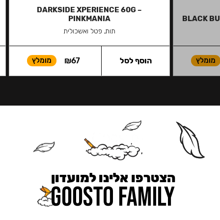
DARKSIDE XPERIENCE 60G –
PINKMANIA
BLACK BU
תות, פטל ואשכולית
מומלץ
הוסף לסל
67
₪
מומלץ
הצטרפו אלינו למועדון
כאן מקבלים יותר — הטבות, עדכונים והפתעות בלעדיות.