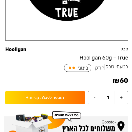
טבק
Hooligan
Hooligan 60g – True
בטעם:
טבק
|
חוזק
בינוני
₪
60
-
1
+
הוספה לעגלת קניות
+