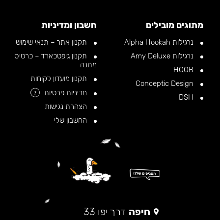
מתוגים מובילים
חשבון ומדיניות
נרגילות Alpha Hookah
תקנון אתר – תנאי שימוש
נרגילות Amy Deluxe
תקנון גיפטכארד – כרטיס
מתנה
HOOB
תקנון מועדון לקוחות
Conceptic Design
מדיניות פרטיות
?
DSH
הצהרת נגישות
החשבון שלי
חיפה
דרך יפו 33