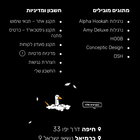
מתוגים מובילים
חשבון ומדיניות
נרגילות Alpha Hookah
תקנון אתר – תנאי שימוש
נרגילות Amy Deluxe
תקנון גיפטכארד – כרטיס
מתנה
HOOB
תקנון מועדון לקוחות
Conceptic Design
מדיניות פרטיות
?
DSH
הצהרת נגישות
החשבון שלי
חיפה
דרך יפו 33
כרמיאל
נשיאי ישראל 9