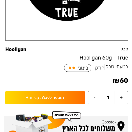
טבק
Hooligan
Hooligan 60g – True
בטעם:
טבק
|
חוזק
בינוני
₪
60
-
1
+
הוספה לעגלת קניות
+