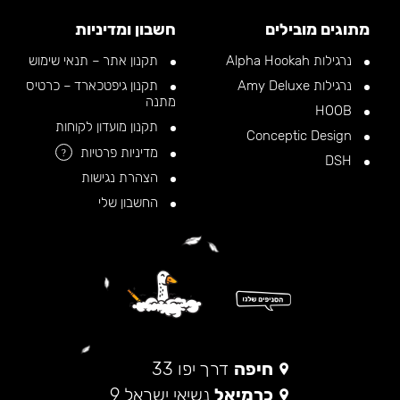
מתוגים מובילים
חשבון ומדיניות
נרגילות Alpha Hookah
תקנון אתר – תנאי שימוש
נרגילות Amy Deluxe
תקנון גיפטכארד – כרטיס
מתנה
HOOB
תקנון מועדון לקוחות
Conceptic Design
מדיניות פרטיות
?
DSH
הצהרת נגישות
החשבון שלי
חיפה
דרך יפו 33
כרמיאל
נשיאי ישראל 9