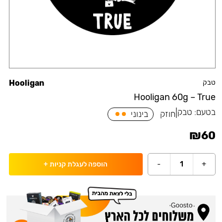
טבק
Hooligan
Hooligan 60g – True
בטעם:
טבק
|
חוזק
בינוני
₪
60
-
1
+
הוספה לעגלת קניות
+