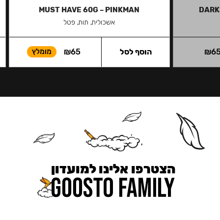
MUST HAVE 60G – PINKMAN
DARK
אשכולית, תות, פטל
6
₪
הוסף לסל
65
₪
מומלץ
הצטרפו אלינו למועדון
כאן מקבלים יותר — הטבות, עדכונים והפתעות בלעדיות.