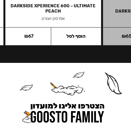
DARKSIDE XPERIENCE 60G – ULTIMATE
PEACH
DARKS
אפרסק ויוגורט
6
₪
הוסף לסל
67
₪
הצטרפו אלינו למועדון
כאן מקבלים יותר — הטבות, עדכונים והפתעות בלעדיות.