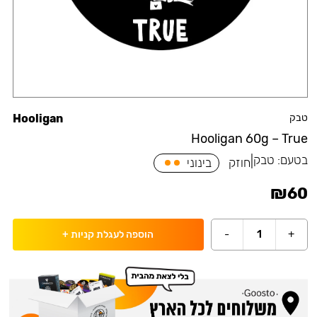
טבק
Hooligan
Hooligan 60g – True
בטעם:
טבק
|
חוזק
בינוני
₪
60
-
1
+
הוספה לעגלת קניות
+