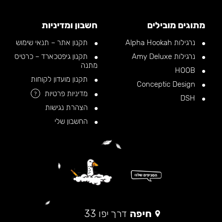
מתוגים מובילים
חשבון ומדיניות
נרגילות Alpha Hookah
תקנון אתר – תנאי שימוש
נרגילות Amy Deluxe
תקנון גיפטכארד – כרטיס
מתנה
HOOB
תקנון מועדון לקוחות
Conceptic Design
מדיניות פרטיות
?
DSH
הצהרת נגישות
החשבון שלי
חיפה
דרך יפו 33