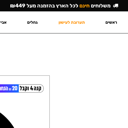
משלוחים
חינם
לכל הארץ בהזמנה מעל ₪449
ראשים
תערובת לעישון
גחלים
אביז