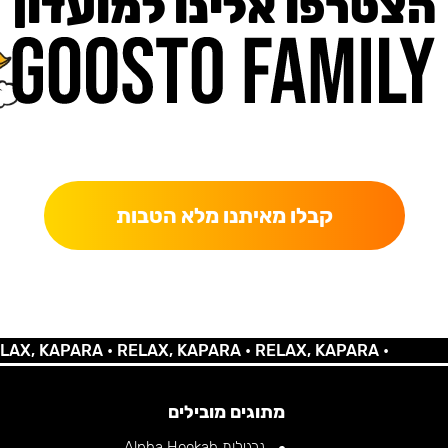
הצטרפו אלינו למועדון
כאן מקבלים יותר — הטבות, עדכונים והפתעות בלעדיות.
קבלו מאיתנו מלא הטבות
 KAPARA •
RELAX, KAPARA •
RELAX, KAPARA •
מתוגים מובילים
נרגילות Alpha Hookah