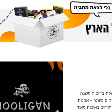
 החדש נעשה על ידי חברת Nuahule הפועלת ברוסיה משנת
המקצוע החזקים ביותר – אמנות
חודיים באיכות מאוד