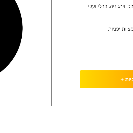
גי עלי טבק. וירגיניה, ברלי ועלי
יות יפניות
יות
+