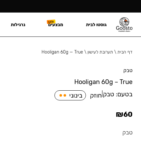
גוסטו לבית
מבצעים
נרגילות
דף הבית
\
תערובת לעישון
\
Hooligan 60g — True
טבק
Hooligan 60g – True
בטעם:
טבק
|
חוזק
בינוני
₪
60
טבק