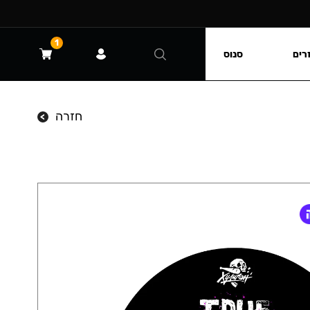
1
רים
סנוס
חזרה