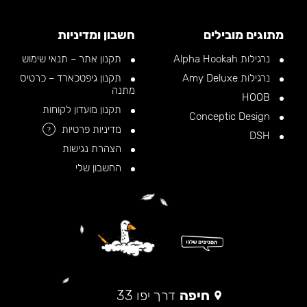
מתוגים מובילים
חשבון ומדיניות
נרגילות Alpha Hookah
תקנון אתר – תנאי שימוש
נרגילות Amy Deluxe
תקנון גיפטכארד – כרטיס
מתנה
HOOB
תקנון מועדון לקוחות
Conceptic Design
מדיניות פרטיות
?
DSH
הצהרת נגישות
החשבון שלי
חיפה
דרך יפו 33