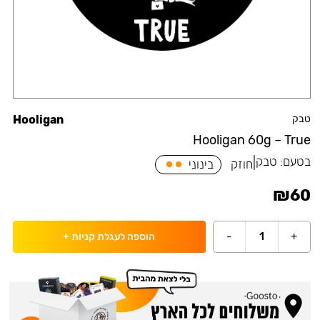
טבק
Hooligan
Hooligan 60g – True
בטעם:
טבק
|
חוזק
בינוני
₪
60
-
1
+
הוספה לעגלת קניות
+