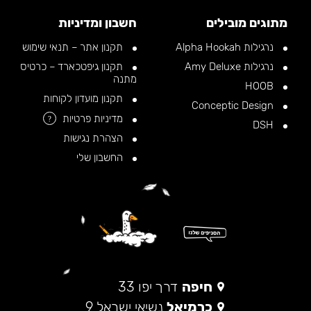
מתוגים מובילים
חשבון ומדיניות
נרגילות Alpha Hookah
תקנון אתר – תנאי שימוש
נרגילות Amy Deluxe
תקנון גיפטכארד – כרטיס
מתנה
HOOB
תקנון מועדון לקוחות
Conceptic Design
מדיניות פרטיות
?
DSH
הצהרת נגישות
החשבון שלי
חיפה
דרך יפו 33
כרמיאל
נשיאי ישראל 9