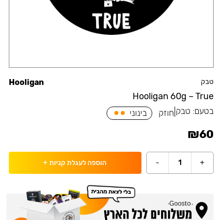
טבק
Hooligan
Hooligan 60g – True
בטעם:
טבק
|
חוזק
בינוני
₪
60
-
1
+
הוספה לעגלת קניות
+