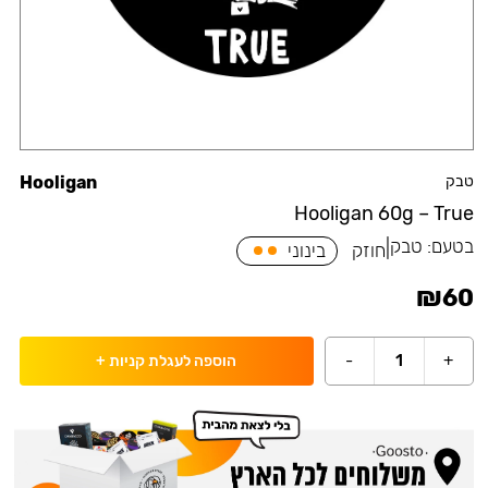
טבק
Hooligan
Hooligan 60g – True
בטעם:
טבק
|
חוזק
בינוני
₪
60
-
1
+
הוספה לעגלת קניות
+