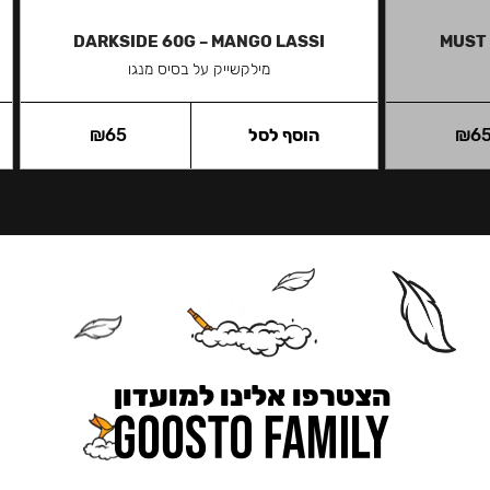
DARKSIDE 60G – MANGO LASSI
MUST 
מילקשייק על בסיס מנגו
6
₪
הוסף לסל
65
₪
הצטרפו אלינו למועדון
כאן מקבלים יותר — הטבות, עדכונים והפתעות בלעדיות.