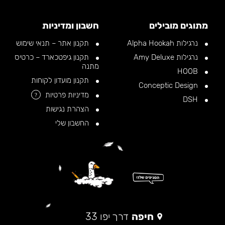
מתוגים מובילים
חשבון ומדיניות
נרגילות Alpha Hookah
תקנון אתר – תנאי שימוש
נרגילות Amy Deluxe
תקנון גיפטכארד – כרטיס
מתנה
HOOB
תקנון מועדון לקוחות
Conceptic Design
מדיניות פרטיות
?
DSH
הצהרת נגישות
החשבון שלי
חיפה
דרך יפו 33