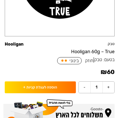
טבק
Hooligan
Hooligan 60g – True
בטעם:
טבק
|
חוזק
בינוני
₪
60
-
1
+
הוספה לעגלת קניות
+