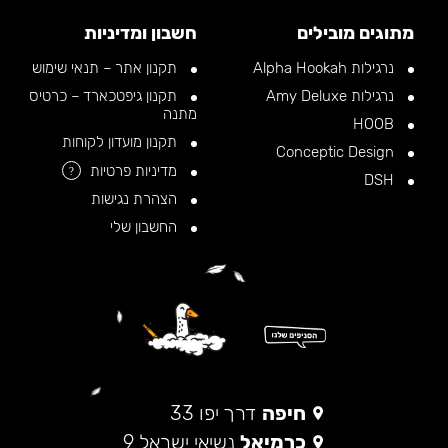
מתוגים מובילים
חשבון ומדיניות
נרגילות Alpha Hookah
תקנון אתר – תנאי שימוש
נרגילות Amy Deluxe
תקנון גיפטכארד – כרטיס
מתנה
HOOB
תקנון מועדון לקוחות
Conceptic Design
מדיניות פרטיות
?
DSH
הצהרת נגישות
החשבון שלי
חיפה
דרך יפו 33
כרמיאל
נשיאי ישראל 9