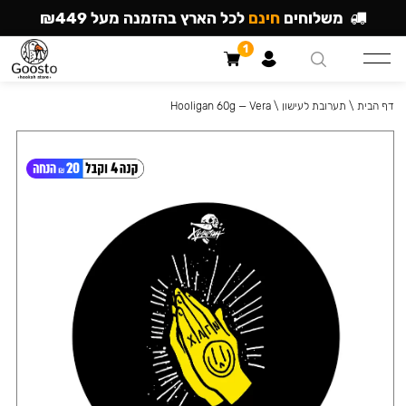
משלוחים
חינם
לכל הארץ בהזמנה מעל ₪449
1
דף הבית
\
תערובת לעישון
\
Hooligan 60g — Vera