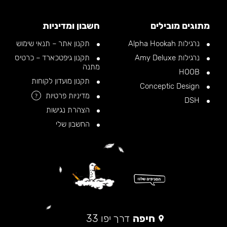
מתוגים מובילים
חשבון ומדיניות
נרגילות Alpha Hookah
תקנון אתר – תנאי שימוש
נרגילות Amy Deluxe
תקנון גיפטכארד – כרטיס
מתנה
HOOB
תקנון מועדון לקוחות
Conceptic Design
מדיניות פרטיות
?
DSH
הצהרת נגישות
החשבון שלי
חיפה
דרך יפו 33