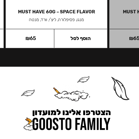
MUST HAVE 60G – SPACE FLAVOR
MUST 
מנגו, פסיפלורה, ליצ'י, וורד, מנטה
6
₪
הוסף לסל
65
₪
הצטרפו אלינו למועדון
כאן מקבלים יותר — הטבות, עדכונים והפתעות בלעדיות.