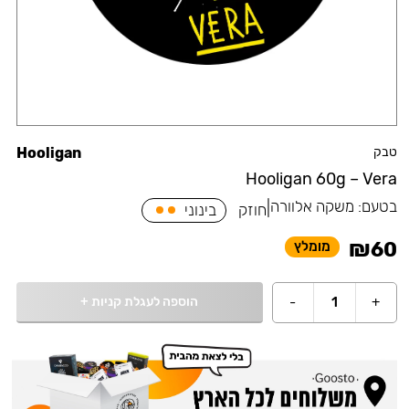
טבק
Hooligan
Hooligan 60g – Vera
בטעם:
משקה אלוורה
|
חוזק
בינוני
₪
60
מומלץ
הוספה לעגלת קניות
+
-
1
+