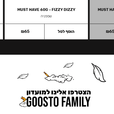
MUST HAVE 60G – FIZZY DIZZY
MUST HA
שמפניה
6
₪
הוסף לסל
65
₪
הצטרפו אלינו למועדון
כאן מקבלים יותר — הטבות, עדכונים והפתעות בלעדיות.