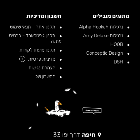
מתוגים מובילים
חשבון ומדיניות
נרגילות Alpha Hookah
תקנון אתר – תנאי שימוש
נרגילות Amy Deluxe
תקנון גיפטכארד – כרטיס
מתנה
HOOB
תקנון מועדון לקוחות
Conceptic Design
מדיניות פרטיות
?
DSH
הצהרת נגישות
החשבון שלי
חיפה
דרך יפו 33