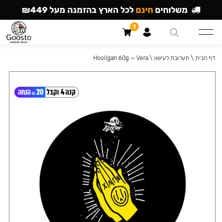
משלוחים
חינם
לכל הארץ בהזמנה מעל ₪449
1
דף הבית
\
תערובת לעישון
\
Hooligan 60g — Vera