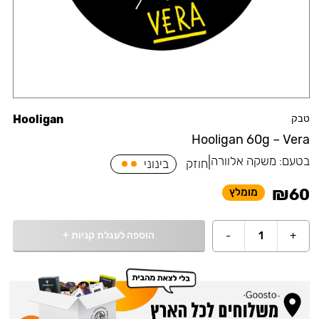
טבק
Hooligan
Hooligan 60g – Vera
בטעם:
משקה אלוורה
|
חוזק
בינוני
₪
60
מומלץ
הוספה לעגלת קניות
+
-
1
+