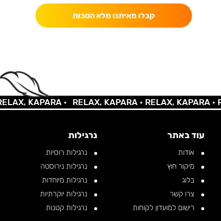
קבלו מאיתנו מלא הטבות
AX, KAPARA •
RELAX, KAPARA •
RELAX, KAPARA •
REL
עוד באתר
נרגילות
אודות
נרגילות רוסיות
מיקור חוץ
נרגילות נירוסטה
בלוג
נרגילות מיוחדות
צרו קשר
נרגילות יוקרתיות
רישום למועדון לקוחות
נרגילות קטנות