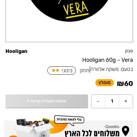
טבק
Hooligan
Hooligan 60g – Vera
בטעם:
משקה אלוורה
|
חוזק
בינוני
₪
60
מומלץ
הוספה לעגלת קניות
+
-
1
+