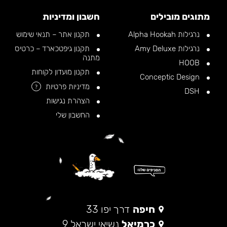
מתוגים מובילים
חשבון ומדיניות
נרגילות Alpha Hookah
תקנון אתר – תנאי שימוש
נרגילות Amy Deluxe
תקנון גיפטכארד – כרטיס
מתנה
HOOB
תקנון מועדון לקוחות
Conceptic Design
מדיניות פרטיות
?
DSH
הצהרת נגישות
החשבון שלי
חיפה
דרך יפו 33
כרמיאל
נשיאי ישראל 9