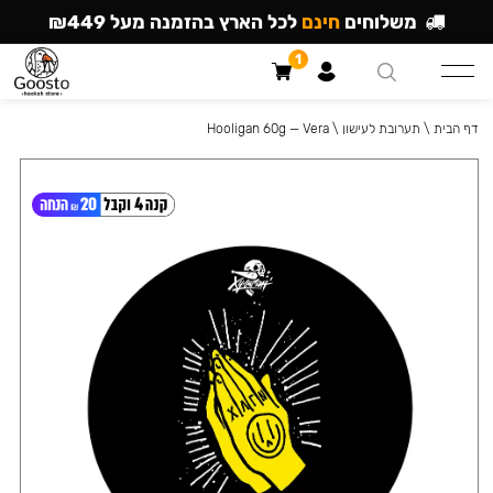
משלוחים
חינם
לכל הארץ בהזמנה מעל ₪449
1
דף הבית
\
תערובת לעישון
\
Hooligan 60g — Vera