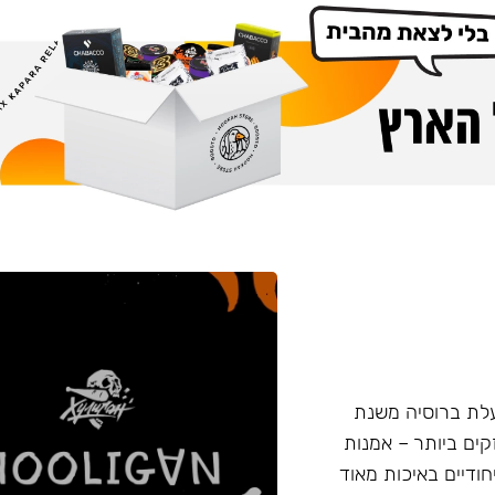
 החדש נעשה על ידי חברת Nuahule הפועלת ברוסיה משנת
המקצוע החזקים ביותר – אמנות
חודיים באיכות מאוד