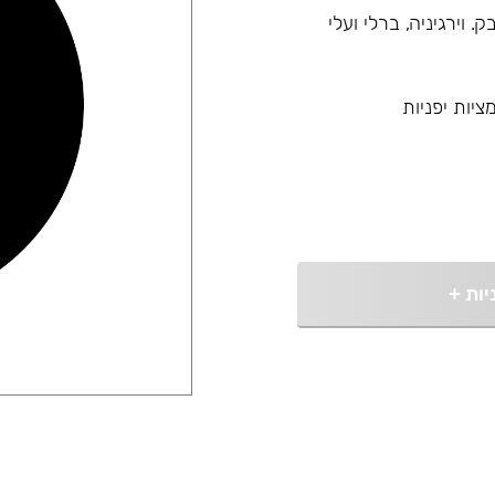
גי עלי טבק. וירגיניה, ברלי ועלי
יות יפניות
יות
+