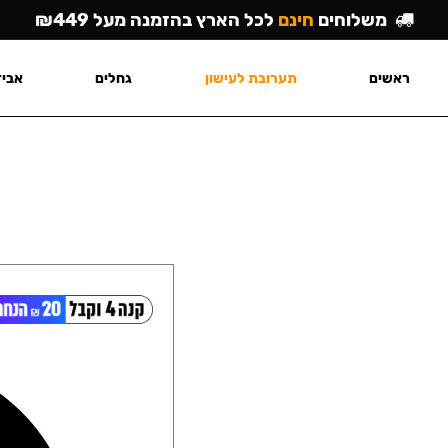
משלוחים
חינם
לכל הארץ בהזמנה מעל ₪449
ראשים
תערובת לעישון
גחלים
אביז