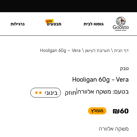
גוסטו לבית
מבצעים
נרגילות
דף הבית
\
תערובת לעישון
\
Hooligan 60g — Vera
טבק
Hooligan 60g – Vera
בטעם:
משקה אלוורה
|
חוזק
בינוני
₪
60
מומלץ
משקה אלוורה