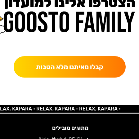
הצטרפו אלינו למועדון
כאן מקבלים יותר — הטבות, עדכונים והפתעות בלעדיות.
קבלו מאיתנו מלא הטבות
 KAPARA •
RELAX, KAPARA •
RELAX, KAPARA •
מתוגים מובילים
נרגילות Alpha Hookah