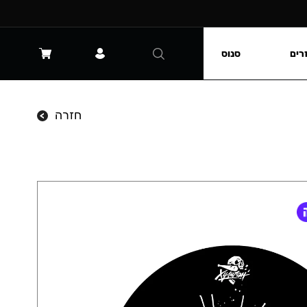
רים
סנוס
חזרה