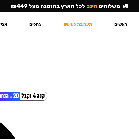
משלוחים
חינם
לכל הארץ בהזמנה מעל ₪449
ראשים
תערובת לעישון
גחלים
אביז