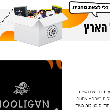
 החדש נעשה על ידי חברת Nuahule הפועלת ברוסיה משנת
המקצוע החזקים ביותר – אמנות
חודיים באיכות מאוד