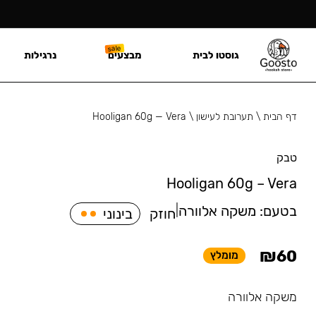
גוסטו לבית
מבצעים
נרגילות
דף הבית
\
תערובת לעישון
\
Hooligan 60g — Vera
טבק
Hooligan 60g – Vera
בטעם:
משקה אלוורה
|
חוזק
בינוני
₪
60
מומלץ
משקה אלוורה