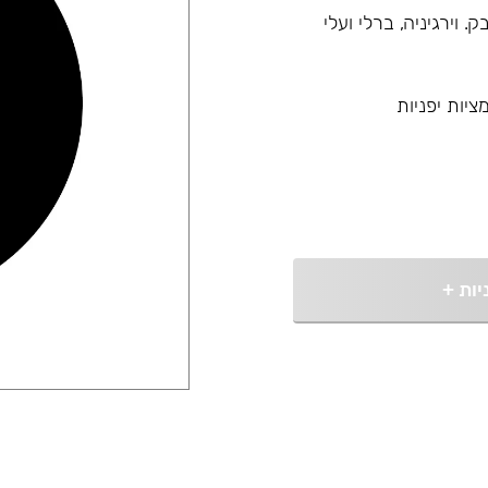
גי עלי טבק. וירגיניה, ברלי ועלי
יות יפניות
יות
+