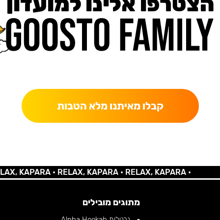
הצטרפו אלינו למועדון
כאן מקבלים יותר — הטבות, עדכונים והפתעות בלעדיות.
קבלו מאיתנו מלא הטבות
 KAPARA •
RELAX, KAPARA •
RELAX, KAPARA •
מתוגים מובילים
נרגילות Alpha Hookah