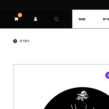
1
רים
סנוס
חזרה