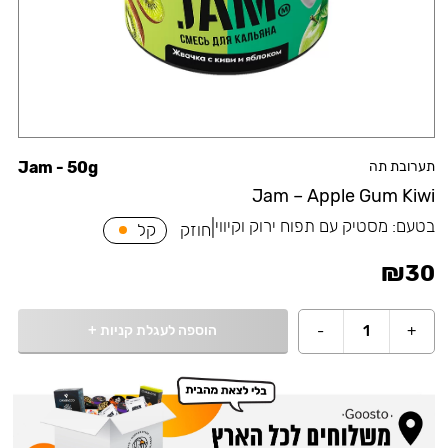
תערובת תה
Jam - 50g
Jam – Apple Gum Kiwi
בטעם:
מסטיק עם תפוח ירוק וקיווי
|
חוזק
קל
₪
30
הוספה לעגלת קניות
+
-
1
+