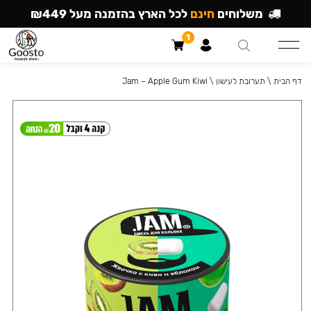
משלוחים
חינם
לכל הארץ בהזמנה מעל ₪449
1
דף הבית
\
תערובת לעישון
\
Jam – Apple Gum Kiwi