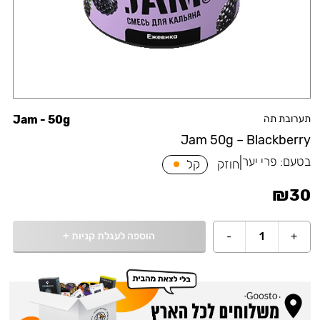
תערובת תה
Jam - 50g
Jam 50g – Blackberry
בטעם:
פרי יער
|
חוזק
קל
₪
30
הוספה לעגלת קניות
+
-
1
+