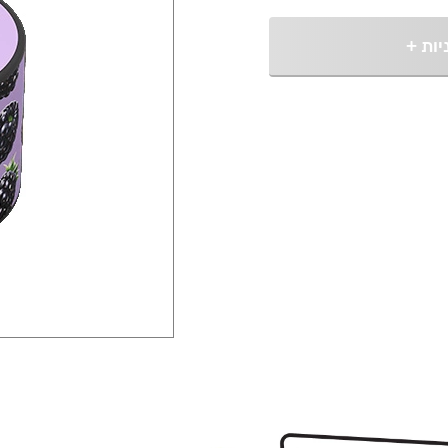
יות
+