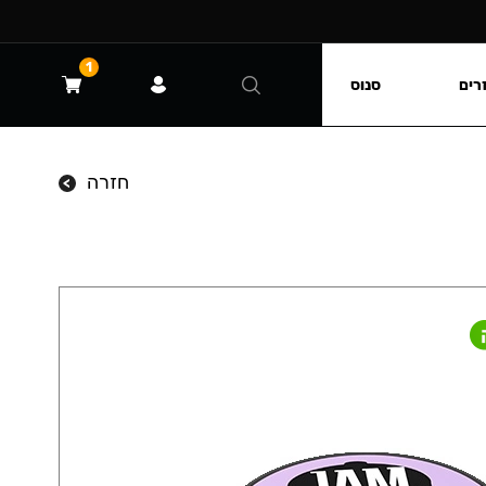
1
רים
סנוס
חזרה