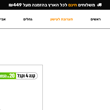
משלוחים
חינם
לכל הארץ בהזמנה מעל ₪449
ראשים
תערובת לעישון
גחלים
אביז