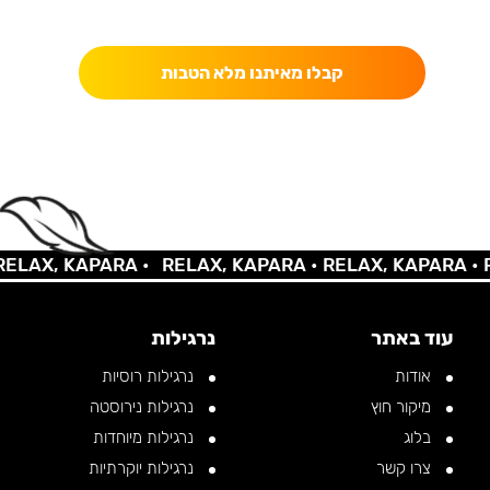
כאן מקבלים יותר — הטבות, עדכונים והפתעות בלעדיות.
קבלו מאיתנו מלא הטבות
AX, KAPARA •
RELAX, KAPARA •
RELAX, KAPARA •
REL
עוד באתר
נרגילות
אודות
נרגילות רוסיות
מיקור חוץ
נרגילות נירוסטה
בלוג
נרגילות מיוחדות
צרו קשר
נרגילות יוקרתיות