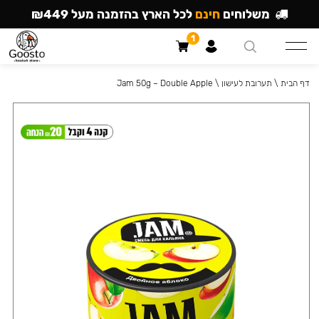
משלוחים
חינם
לכל הארץ בהזמנה מעל ₪449
1
דף הבית
\
תערובת לעישון
\
Jam 50g – Double Apple