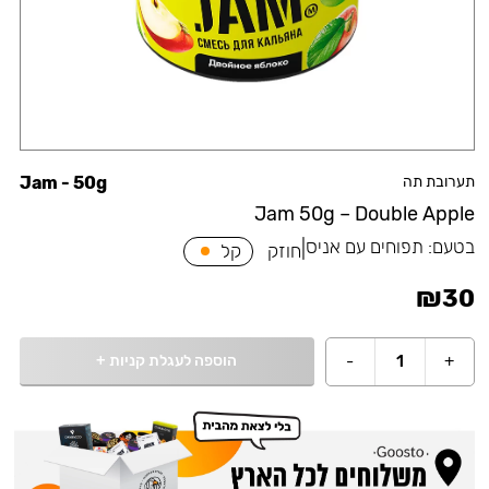
תערובת תה
Jam - 50g
Jam 50g – Double Apple
בטעם:
תפוחים עם אניס
|
חוזק
קל
₪
30
הוספה לעגלת קניות
+
-
1
+