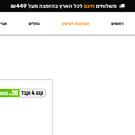
משלוחים
חינם
לכל הארץ בהזמנה מעל ₪449
ראשים
תערובת לעישון
גחלים
אביז