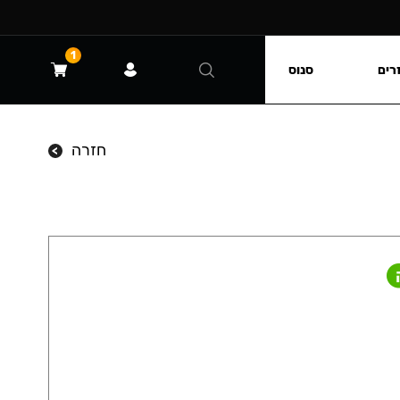
1
רים
סנוס
חזרה