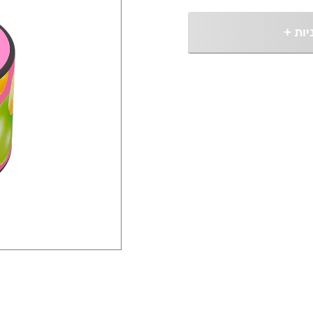
יות
+