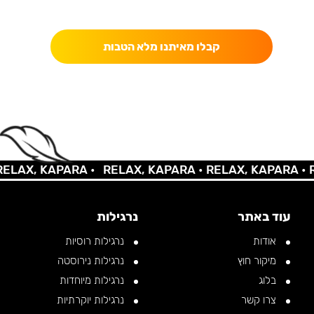
כאן מקבלים יותר — הטבות, עדכונים והפתעות בלעדיות.
קבלו מאיתנו מלא הטבות
AX, KAPARA •
RELAX, KAPARA •
RELAX, KAPARA •
REL
עוד באתר
נרגילות
אודות
נרגילות רוסיות
מיקור חוץ
נרגילות נירוסטה
בלוג
נרגילות מיוחדות
צרו קשר
נרגילות יוקרתיות