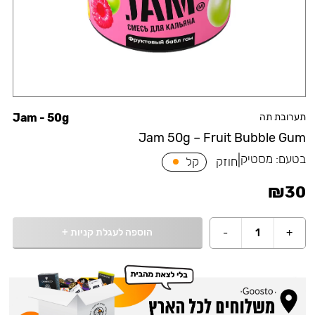
תערובת תה
Jam - 50g
Jam 50g – Fruit Bubble Gum
בטעם:
מסטיק
|
חוזק
קל
₪
30
הוספה לעגלת קניות
+
-
1
+