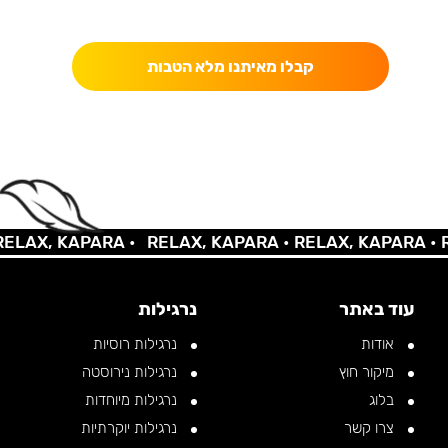
כאן מקבלים יותר — הטבות, עדכונים והפתעות בלעדיות.
קבלו מאיתנו מלא הטבות
AX, KAPARA •
RELAX, KAPARA •
RELAX, KAPARA •
REL
עוד באתר
נרגילות
אודות
נרגילות רוסיות
מיקור חוץ
נרגילות נירוסטה
בלוג
נרגילות מיוחדות
צרו קשר
נרגילות יוקרתיות