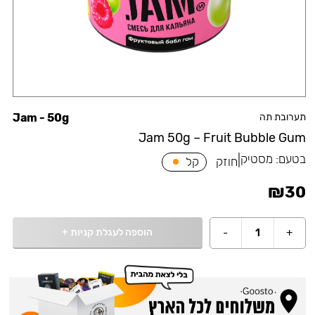
תערובת תה
Jam - 50g
Jam 50g – Fruit Bubble Gum
בטעם:
מסטיק
|
חוזק
קל
₪
30
הוספה לעגלת קניות
+
-
1
+