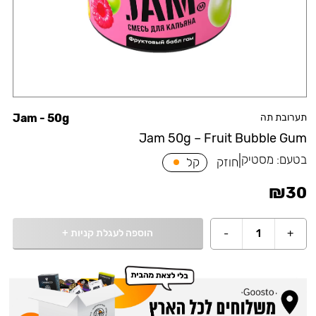
תערובת תה
Jam - 50g
Jam 50g – Fruit Bubble Gum
בטעם:
מסטיק
|
חוזק
קל
₪
30
הוספה לעגלת קניות
+
-
1
+