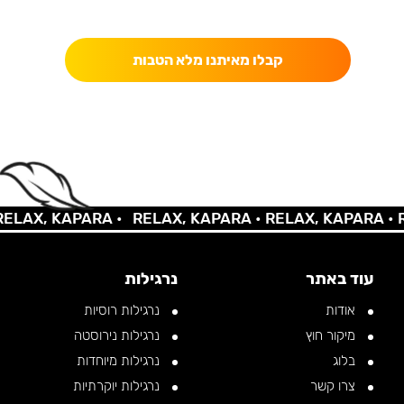
כאן מקבלים יותר — הטבות, עדכונים והפתעות בלעדיות.
קבלו מאיתנו מלא הטבות
AX, KAPARA •
RELAX, KAPARA •
RELAX, KAPARA •
REL
עוד באתר
נרגילות
אודות
נרגילות רוסיות
מיקור חוץ
נרגילות נירוסטה
בלוג
נרגילות מיוחדות
צרו קשר
נרגילות יוקרתיות