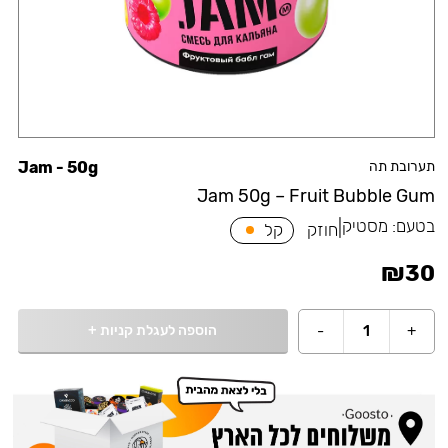
תערובת תה
Jam - 50g
Jam 50g – Fruit Bubble Gum
בטעם:
מסטיק
|
חוזק
קל
₪
30
הוספה לעגלת קניות
+
-
1
+