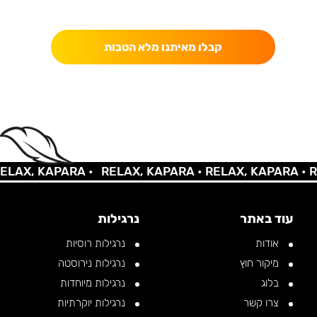
כאן מקבלים יותר — הטבות, עדכונים והפתעות בלעדיות.
קבלו מאיתנו מלא הטבות
AX, KAPARA •
RELAX, KAPARA •
RELAX, KAPARA •
REL
עוד באתר
נרגילות
אודות
נרגילות רוסיות
מיקור חוץ
נרגילות נירוסטה
בלוג
נרגילות מיוחדות
צרו קשר
נרגילות יוקרתיות