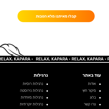
כאן מקבלים יותר — הטבות, עדכונים והפתעות בלעדיות.
קבלו מאיתנו מלא הטבות
AX, KAPARA •
RELAX, KAPARA •
RELAX, KAPARA •
REL
עוד באתר
נרגילות
אודות
נרגילות רוסיות
מיקור חוץ
נרגילות נירוסטה
בלוג
נרגילות מיוחדות
צרו קשר
נרגילות יוקרתיות