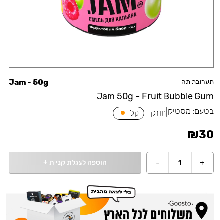
תערובת תה
Jam - 50g
Jam 50g – Fruit Bubble Gum
בטעם:
מסטיק
|
חוזק
קל
₪
30
הוספה לעגלת קניות
+
-
1
+