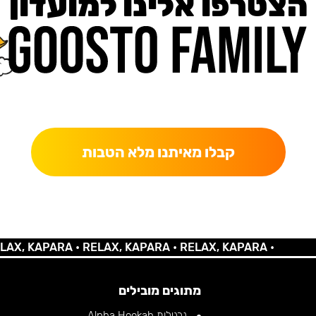
הצטרפו אלינו למועדון
כאן מקבלים יותר — הטבות, עדכונים והפתעות בלעדיות.
קבלו מאיתנו מלא הטבות
 KAPARA •
RELAX, KAPARA •
RELAX, KAPARA •
מתוגים מובילים
נרגילות Alpha Hookah