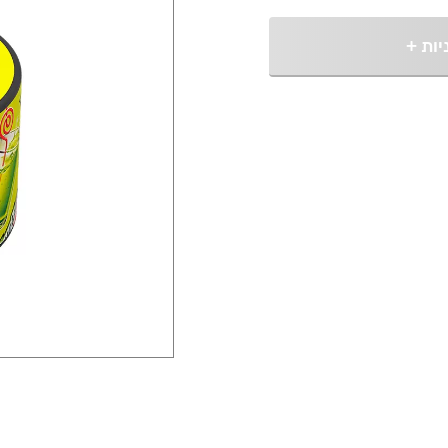
יות
+