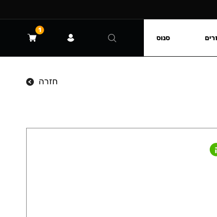
1
רים
סנוס
חזרה