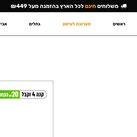
משלוחים
חינם
לכל הארץ בהזמנה מעל ₪449
ראשים
תערובת לעישון
גחלים
אביז