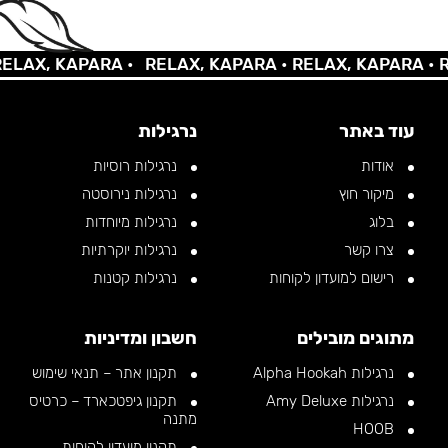
AX, KAPARA •
RELAX, KAPARA •
RELAX, KAPARA •
REL
עוד באתר
נרגילות
אודות
נרגילות רוסיות
מיקור חוץ
נרגילות נירוסטה
בלוג
נרגילות מיוחדות
צרו קשר
נרגילות יוקרתיות
רישום למועדון לקוחות
נרגילות קטנות
מתוגים מובילים
חשבון ומדיניות
נרגילות Alpha Hookah
תקנון אתר – תנאי שימוש
נרגילות Amy Deluxe
תקנון גיפטכארד – כרטיס
מתנה
HOOB
תקנון מועדון לקוחות