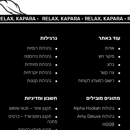
AX, KAPARA •
RELAX, KAPARA •
RELAX, KAPARA •
REL
עוד באתר
נרגילות
אודות
נרגילות רוסיות
מיקור חוץ
נרגילות נירוסטה
בלוג
נרגילות מיוחדות
צרו קשר
נרגילות יוקרתיות
רישום למועדון לקוחות
נרגילות קטנות
מתוגים מובילים
חשבון ומדיניות
נרגילות Alpha Hookah
תקנון אתר – תנאי שימוש
נרגילות Amy Deluxe
תקנון גיפטכארד – כרטיס
מתנה
HOOB
תקנון מועדון לקוחות