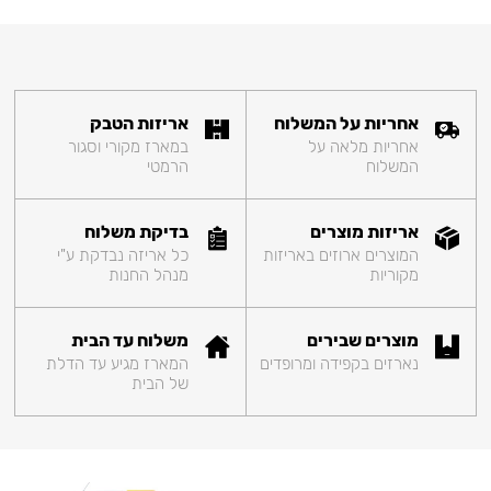
אחריות על המשלוח
אריזות הטבק
אחריות מלאה על
במארז מקורי וסגור
המשלוח
הרמטי
אריזות מוצרים
בדיקת משלוח
המוצרים ארוזים באריזות
כל אריזה נבדקת ע"י
מקוריות
מנהל החנות
מוצרים שבירים
משלוח עד הבית
נארזים בקפידה ומרופדים
המארז מגיע עד הדלת
של הבית