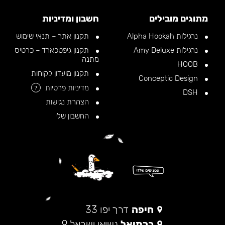
מתוגים מובילים
חשבון ומדיניות
נרגילות Alpha Hookah
תקנון אתר – תנאי שימוש
נרגילות Amy Deluxe
תקנון גיפטכארד – כרטיס
מתנה
HOOB
תקנון מועדון לקוחות
Conceptic Design
מדיניות פרטיות
?
DSH
הצהרת נגישות
החשבון שלי
חיפה
דרך יפו 33
כרמיאל
נשיאי ישראל 9