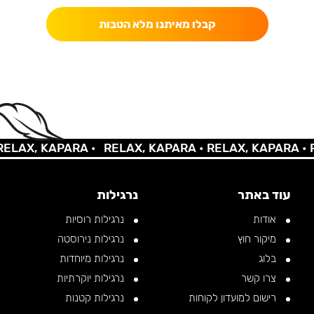
קבלו מאיתנו מלא הטבות
AX, KAPARA •
RELAX, KAPARA •
RELAX, KAPARA •
REL
עוד באתר
נרגילות
אודות
נרגילות רוסיות
מיקור חוץ
נרגילות נירוסטה
בלוג
נרגילות מיוחדות
צרו קשר
נרגילות יוקרתיות
רישום למועדון לקוחות
נרגילות קטנות