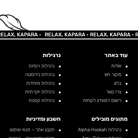
AX, KAPARA •
RELAX, KAPARA •
RELAX, KAPARA •
REL
עוד באתר
נרגילות
אודות
נרגילות רוסיות
מיקור חוץ
נרגילות נירוסטה
בלוג
נרגילות מיוחדות
צרו קשר
נרגילות יוקרתיות
רישום למועדון לקוחות
נרגילות קטנות
מתוגים מובילים
חשבון ומדיניות
נרגילות Alpha Hookah
תקנון אתר – תנאי שימוש