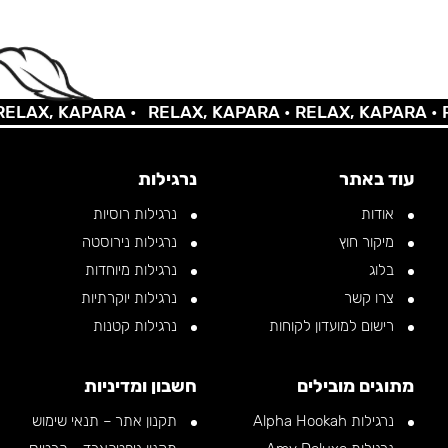
AX, KAPARA •
RELAX, KAPARA •
RELAX, KAPARA •
REL
עוד באתר
נרגילות
אודות
נרגילות רוסיות
מיקור חוץ
נרגילות נירוסטה
בלוג
נרגילות מיוחדות
צרו קשר
נרגילות יוקרתיות
רישום למועדון לקוחות
נרגילות קטנות
מתוגים מובילים
חשבון ומדיניות
נרגילות Alpha Hookah
תקנון אתר – תנאי שימוש