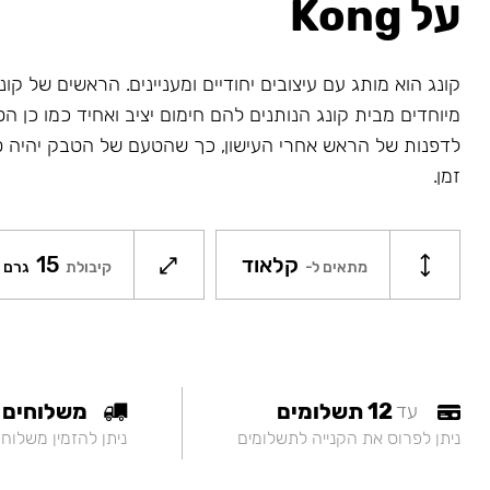
על Kong
קונג הוא מותג עם עיצובים יחודיים ומעניינים. הראשים של קונג
מיוחדים מבית קונג הנותנים להם חימום יציב ואחיד כמו כן ה
לדפנות של הראש אחרי העישון, כך שהטעם של הטבק יהיה ט
זמן.
קלאוד
15
מתאים ל-
קיבולת
גרם
12 תשלומים
משלוחים
עד
ניתן לפרוס את הקנייה לתשלומים
ניתן להזמין משלוח