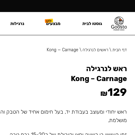
גוסטו לבית
מבצעים
נרגילות
דף הבית
\
ראשים לנרגילה
\
Kong — Carnage
ראש לנרגילה
Kong – Carnage
129
₪
ראש יחודי ומעוצב בעבודת יד, בעל חימום אחיד של הטבק ו
מושלמת,
זמן העישון בו כשעה וחצי וקיבולת של כ15-20 גרם טבק.