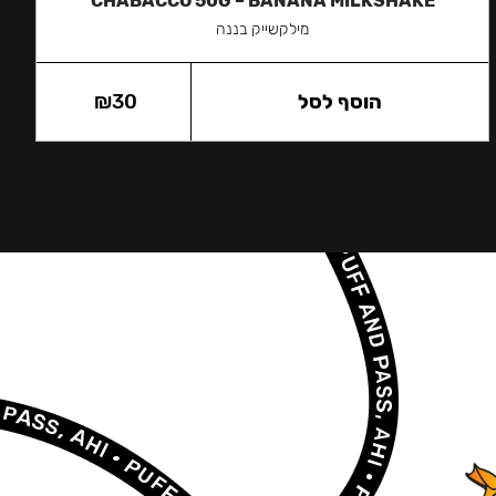
CHABACCO 50G – BANANA MILKSHAKE
מילקשייק בננה
הוסף לסל
30
₪