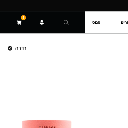
1
רים
סנוס
חזרה