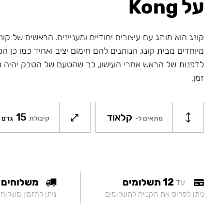
על Kong
קונג הוא מותג עם עיצובים יחודיים ומעניינים. הראשים של קונג
מיוחדים מבית קונג הנותנים להם חימום יציב ואחיד כמו כן ה
לדפנות של הראש אחרי העישון, כך שהטעם של הטבק יהיה ט
זמן.
קלאוד
15
מתאים ל-
קיבולת
גרם
12 תשלומים
משלוחים
עד
ניתן לפרוס את הקנייה לתשלומים
ניתן להזמין משלוח