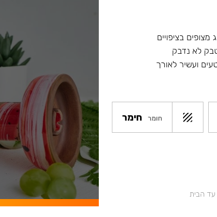
 מצופים בציפויים
טבק לא נדבק
עים ועשיר לאורך
חימר
חומר
 עד הבית