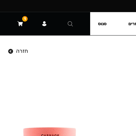
1
רים
סנוס
חזרה