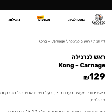
גוסטו לבית
מבצעים
נרגילות
דף הבית
\
ראשים לנרגילה
\
Kong — Carnage
ראש לנרגילה
Kong – Carnage
129
₪
ראש יחודי ומעוצב בעבודת יד, בעל חימום אחיד של הטבק ו
מושלמת,
זמן העישון בו כשעה וחצי וקיבולת של כ15-20 גרם טבק.